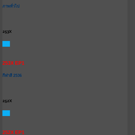
ภาพทั่วไป
253X
GO
253X EP1
กีฬาสี 2536
252X
GO
252X EP1